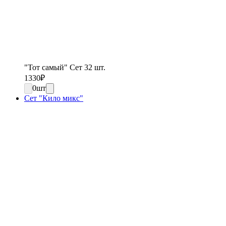
"Тот самый" Сет 32 шт.
1330
₽
0
шт
Сет "Кило микс"