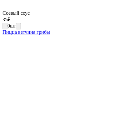
Соевый соус
35
₽
0
шт
Пицца ветчина грибы