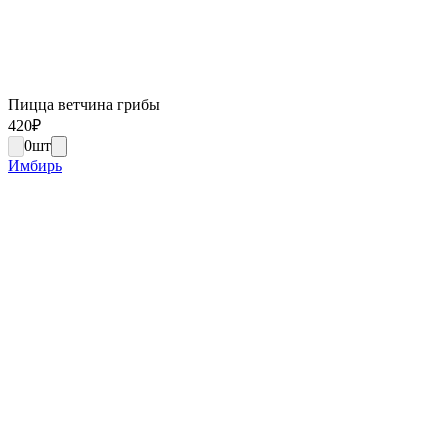
Пицца ветчина грибы
420
₽
0
шт
Имбирь