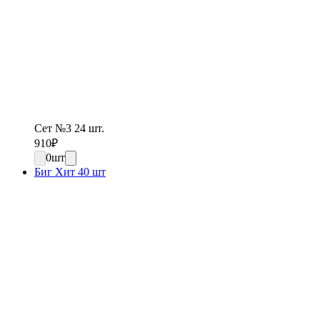
Сет №3 24 шт.
910
₽
0
шт
Биг Хит 40 шт