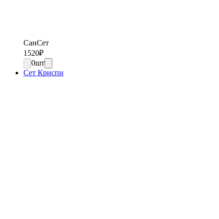
СанСет
1520
₽
0
шт
Сет Криспи