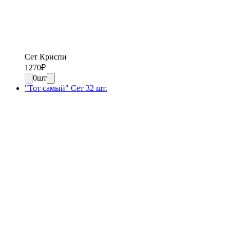
Сет Криспи
1270
₽
0
шт
"Тот самый" Сет 32 шт.