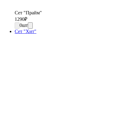
Сет "Прайм"
1290
₽
0
шт
Сет "Хит"