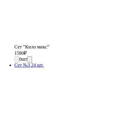
Сет "Кило микс"
1580
₽
0
шт
Сет №3 24 шт.