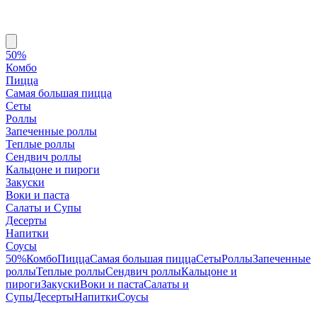
50%
Комбо
Пицца
Самая большая пицца
Сеты
Роллы
Запеченные роллы
Теплые роллы
Сендвич роллы
Кальцоне и пироги
Закуски
Воки и паста
Салаты и Супы
Десерты
Напитки
Соусы
50%
Комбо
Пицца
Самая большая пицца
Сеты
Роллы
Запеченные
роллы
Теплые роллы
Сендвич роллы
Кальцоне и
пироги
Закуски
Воки и паста
Салаты и
Супы
Десерты
Напитки
Соусы