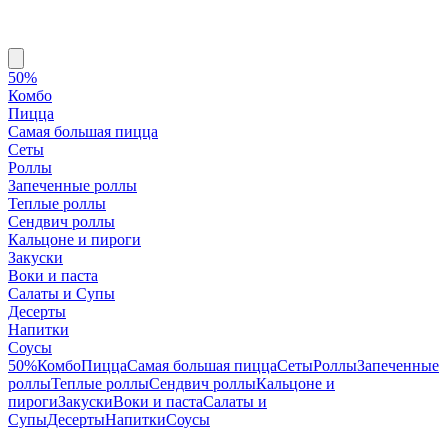
50%
Комбо
Пицца
Самая большая пицца
Сеты
Роллы
Запеченные роллы
Теплые роллы
Сендвич роллы
Кальцоне и пироги
Закуски
Воки и паста
Салаты и Супы
Десерты
Напитки
Соусы
50%
Комбо
Пицца
Самая большая пицца
Сеты
Роллы
Запеченные
роллы
Теплые роллы
Сендвич роллы
Кальцоне и
пироги
Закуски
Воки и паста
Салаты и
Супы
Десерты
Напитки
Соусы