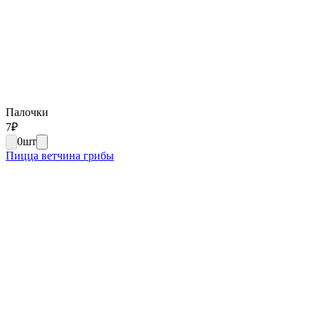
Палочки
7
₽
0
шт
Пицца ветчина грибы