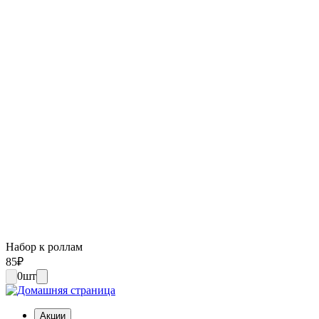
Набор к роллам
85
₽
0
шт
Акции